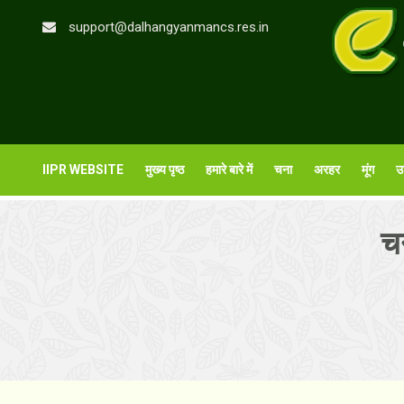
support@dalhangyanmancs.res.in
IIPR WEBSITE
मुख्य पृष्ठ
हमारे बारे में
चना
अरहर
मूंग
उ
च