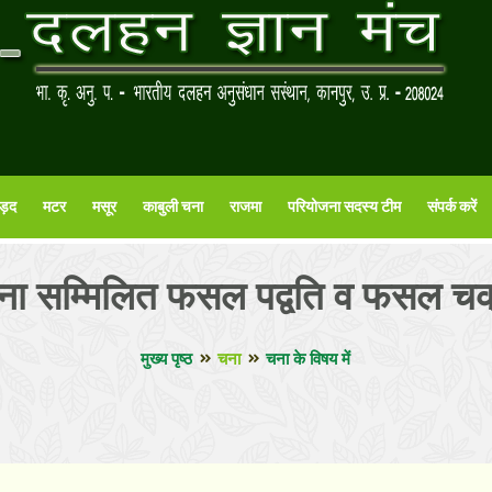
ड़द
मटर
मसूर
काबुली चना
राजमा
परियोजना सदस्य टीम
संपर्क करें
ना सम्मिलित फसल पद्वति व फसल चक
मुख्य पृष्ठ
चना
चना के विषय में