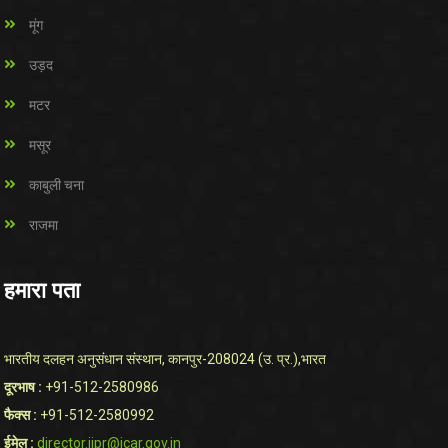
मूंग
उड़द
मटर
मसूर
काबुली चना
राजमा
हमारा पता
भारतीय दलहन अनुसंधान संस्थान, कानपुर-208024 (उ. प्र.),भारत
दूरभाष :
+91-512-2580986
फैक्स :
+91-512-2580992
ईमेल :
director.iipr@icar.gov.in