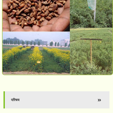
परिचय