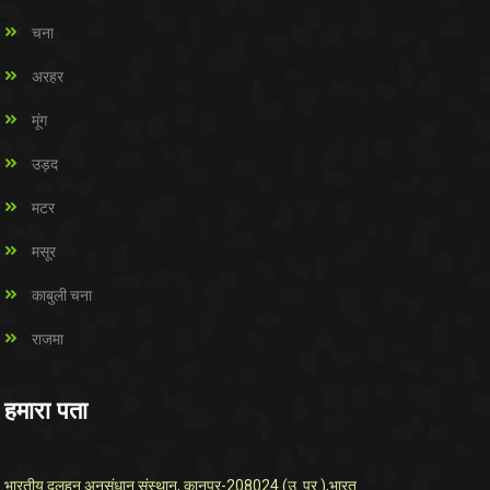
चना
अरहर
मूंग
उड़द
मटर
मसूर
काबुली चना
राजमा
हमारा पता
भारतीय दलहन अनुसंधान संस्थान, कानपुर-208024 (उ. प्र.),भारत