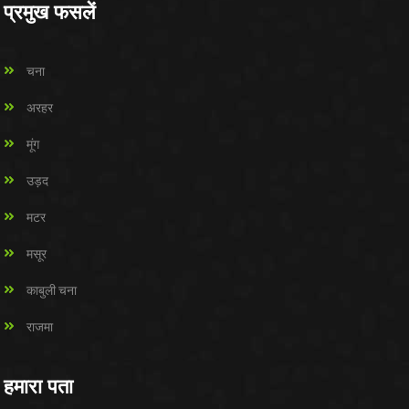
प्रमुख फसलें
चना
अरहर
मूंग
उड़द
मटर
मसूर
काबुली चना
राजमा
हमारा पता