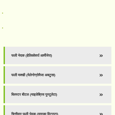
फली भेदक (हेलिकोवर्पा आर्मीजेरा)
फली मक्खी (मेलेनोग्रोमैजा अबटुसा)
ब्लिस्टर बीटल (माइलेब्रिस पूस्टूलेटा)
चित्तीदार फली भेदक (मारुका विटराटा)